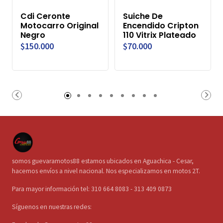
Cdi Ceronte
Suiche De
Motocarro Original
Encendido Cripton
Negro
110 Vitrix Plateado
$150.000
$70.000
somos guevaramotos88 estamos ubicados en Aguachica - Cesar,
hacemos envíos a nivel nacional. Nos especializamos en motos 2T.
Para mayor información tel: 310 664 8083 - 313 409 0873
Síguenos en nuestras redes: