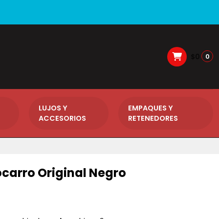
$0
0
LUJOS Y
EMPAQUES Y
ACCESORIOS
RETENEDORES
carro Original Negro