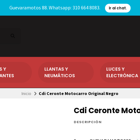
Guevaramotos 88. Whatsapp: 310 664 8083.
Ir al chat.
S Y
LLANTAS Y
LUCES Y
CANTES
NEUMÁTICOS
ELECTRÓNICA
Inicio
Cdi Ceronte Motocarro Original Negro
Cdi Ceronte Moto
DESCRIPCIÓN