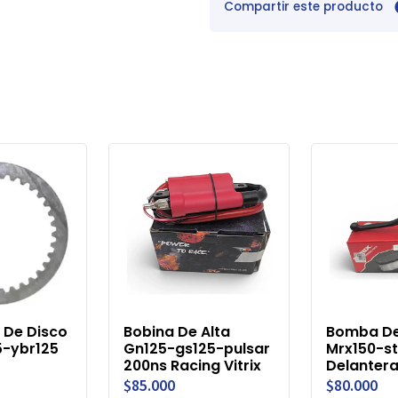
Compartir este producto
 De Disco
Bobina De Alta
Bomba De
5-ybr125
Gn125-gs125-pulsar
Mrx150-s
200ns Racing Vitrix
Delantera 
$85.000
$80.000