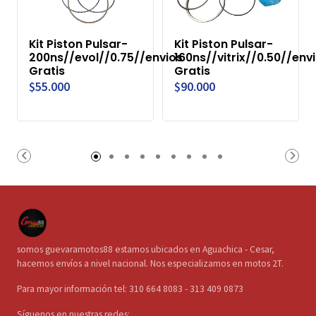
Kit Piston Pulsar-
Kit Piston Pulsar-
200ns//evol//0.75//envios
160ns//vitrix//0.50//env
Gratis
Gratis
$55.000
$90.000
somos guevaramotos88 estamos ubicados en Aguachica - Cesar,
hacemos envíos a nivel nacional. Nos especializamos en motos 2T.
Para mayor información tel: 310 664 8083 - 313 409 0873
Síguenos en nuestras redes: