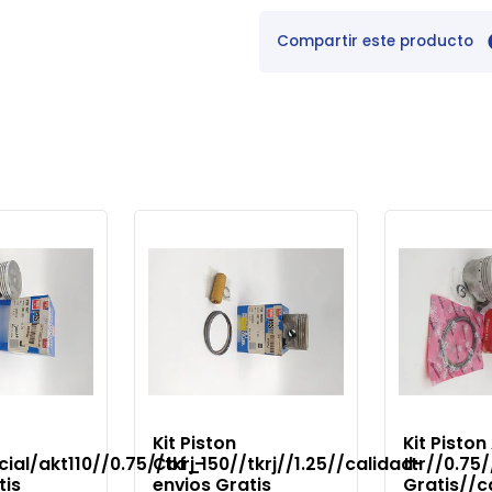
Compartir este producto
Kit Piston
Kit Pisto
ial/akt110//0.75//tkrj-
Cbf_150//tkrj//1.25//calidad-
ttr//0.75
tis
envios Gratis
Gratis//c