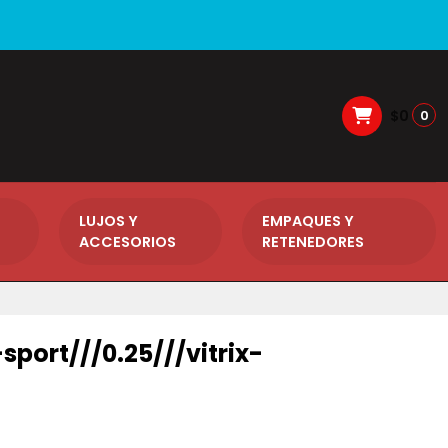
$0
0
LUJOS Y
EMPAQUES Y
ACCESORIOS
RETENEDORES
-sport///0.25///vitrix-