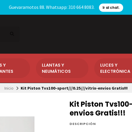
Guevaramotos 88. Whatsapp: 310 664 8083.
Ir al chat.
S Y
LLANTAS Y
LUCES Y
CANTES
NEUMÁTICOS
ELECTRÓNICA
Inicio
Kit Piston Tvs100-sport///0.25///vitrix-envios Gratis!!!
Kit Piston Tvs100
envios Gratis!!!
DESCRIPCIÓN