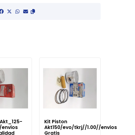
n Akt_125-
Kit Piston
//envios
Akt150/evo/tkrj//1.00//envios
alidad
Gratis