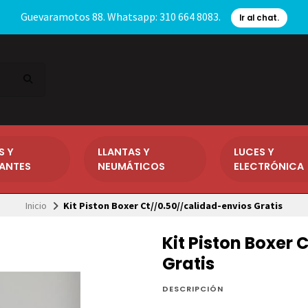
Guevaramotos 88. Whatsapp: 310 664 8083.
Ir al chat.
S Y
LLANTAS Y
LUCES Y
CANTES
NEUMÁTICOS
ELECTRÓNICA
Inicio
Kit Piston Boxer Ct//0.50//calidad-envios Gratis
Kit Piston Boxer
Gratis
DESCRIPCIÓN