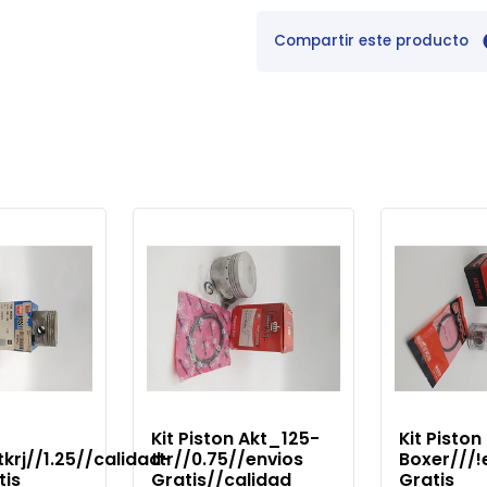
Compartir este producto
Kit Piston Akt_125-
Kit Piston
krj//1.25//calidad-
ttr//0.75//envios
Boxer///!
tis
Gratis//calidad
Gratis