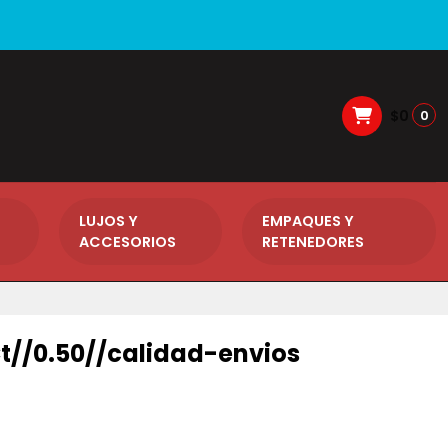
$0
0
LUJOS Y
EMPAQUES Y
ACCESORIOS
RETENEDORES
 Ct//0.50//calidad-envios