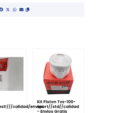
Kit Piston Tvs-100-
est!///calidad/envios
sport//std//calidad
- Envios Gratis