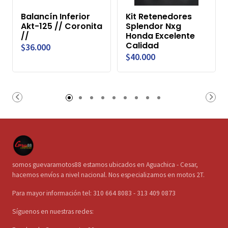
Balancín Inferior
Kit Retenedores
Akt-125 // Coronita
Splendor Nxg
//
Honda Excelente
Calidad
$36.000
$40.000
somos guevaramotos88 estamos ubicados en Aguachica - Cesar,
hacemos envíos a nivel nacional. Nos especializamos en motos 2T.
Para mayor información tel: 310 664 8083 - 313 409 0873
Síguenos en nuestras redes: