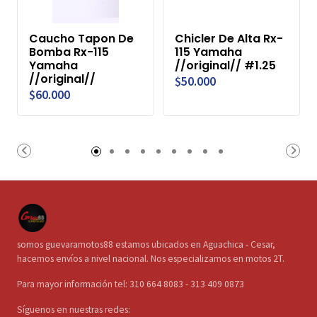
Caucho Tapon De
Chicler De Alta Rx-
Bomba Rx-115
115 Yamaha
Yamaha
//original// #1.25
//original//
$50.000
$60.000
somos guevaramotos88 estamos ubicados en Aguachica - Cesar,
hacemos envíos a nivel nacional. Nos especializamos en motos 2T.
Para mayor información tel: 310 664 8083 - 313 409 0873
Síguenos en nuestras redes: