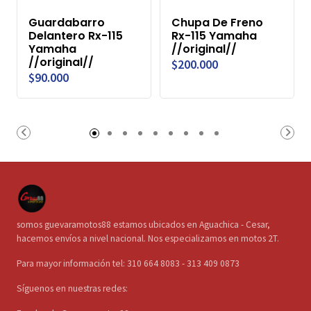
Guardabarro
Chupa De Freno
Delantero Rx-115
Rx-115 Yamaha
Yamaha
//original//
//original//
$200.000
$90.000
somos guevaramotos88 estamos ubicados en Aguachica - Cesar,
hacemos envíos a nivel nacional. Nos especializamos en motos 2T.
Para mayor información tel: 310 664 8083 - 313 409 0873
Síguenos en nuestras redes: