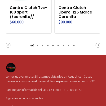
Centro Clutch Tvs-
Centro Clutch
100 Sport
Libero-125 Marca
//coronita//
Coronita
$60.000
$90.000
somos guevaramotos88 estamos ubicados en Aguachica - Cesar,
hacemos envíos a nivel nacional. Nos especializamos en motos 2T.
Para mayor información tel: 310 664 8083 - 313 409 0873
Síguenos en nuestras redes: