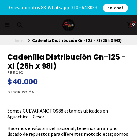
Guevaramotos 88. Whatsapp: 310 664 8083.
Ir al chat.
0
Inicio
Cadenilla Distribución Gn-125 - Xl (25h X 98l)
Cadenilla Distribución Gn-125 -
Xl (25h X 98l)
PRECIO
$40.000
DESCRIPCIÓN
Somos GUEVARAMOTOS88 estamos ubicados en
Aguachica – Cesar.
Hacemos envíos a nivel nacional, tenemos un amplio
listado de repuestos para diferentes motocicletas; somos