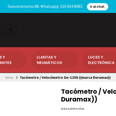
Guevaramotos 88. Whatsapp: 310 664 8083.
Ir al chat.
S Y
LLANTAS Y
LUCES Y
CANTES
NEUMÁTICOS
ELECTRÓNICA
Inicio
Tacómetro / Velocímetro Gn-125h ((marca Duramax))
Tacómetro / Vel
Duramax))
DESCRIPCIÓN