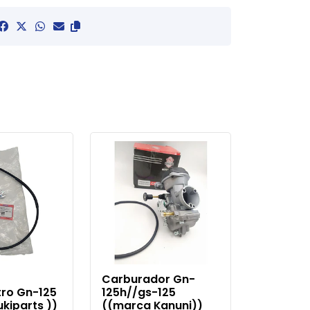
Carburador Gn-
tro Gn-125
125h//gs-125
ukiparts ))
((marca Kanuni))