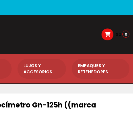
$0
0
LUJOS Y
EMPAQUES Y
ACCESORIOS
RETENEDORES
ocímetro Gn-125h ((marca