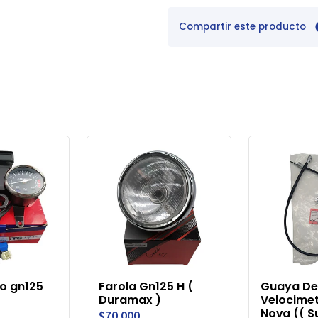
Compartir este producto
o gn125
Farola Gn125 H (
Guaya De
Duramax )
Velocime
Nova (( S
$70.000