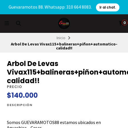
Guevaramotos 88. Whatsapp: 310 664 8083.
Ir al chat.
0
Inicio
Arbol De Levas Vivax115+balineras+piñon+automatico-
calidad!!
Arbol De Levas
Vivax115+balineras+piñon+autom
calidad!!
PRECIO
$140.000
DESCRIPCIÓN
Somos GUEVARAMOTOS88 estamos ubicados en
Aguachica – Cesar.