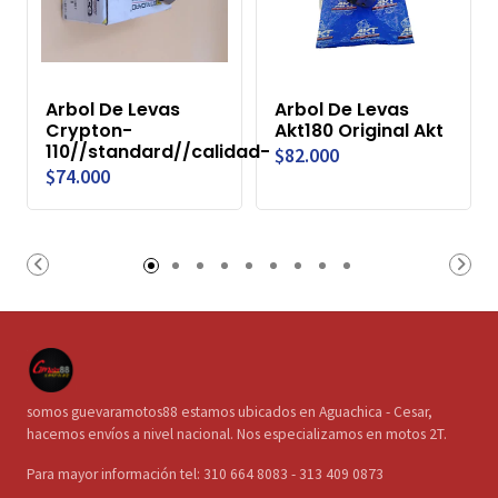
Arbol De Levas
Arbol De Levas
Crypton-
Akt180 Original Akt
110//standard//calidad-
$82.000
$74.000
somos guevaramotos88 estamos ubicados en Aguachica - Cesar,
hacemos envíos a nivel nacional. Nos especializamos en motos 2T.
Para mayor información tel: 310 664 8083 - 313 409 0873