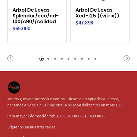
Arbol De Levas
Arbol De Levas
Splendor/eco/cd-
Xcd-125 ((vitrix))
100/c90//calidad
$47.898
$65.000
somos guevaramotos88 estamos ubicados en Aguachica - Cesar,
hacemos envíos a nivel nacional. Nos especializamos en motos 2T.
Para mayor información tel: 310 664 8083 - 313 409 0873
Síguenos en nuestras redes: