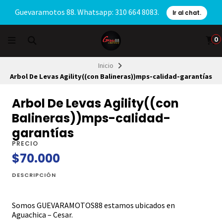
Guevaramotos 88. Whatsapp: 310 664 8083.
Ir al chat.
0
Inicio
Arbol De Levas Agility((con Balineras))mps-calidad-garantías
Arbol De Levas Agility((con
Balineras))mps-calidad-
garantías
PRECIO
$70.000
DESCRIPCIÓN
Somos GUEVARAMOTOS88 estamos ubicados en
Aguachica – Cesar.