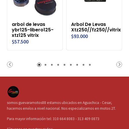
arbol de levas
Arbol De Levas
ybr125-libero125-
Xtz250//fz250//vitrix
xtz125 vitrix
$93.000
$57.500
somos guevaramotos88 estamos ubicados en Aguachica - Cesar,
hacemos envíos a nivel nacional. Nos especializamos en motos 2T.
Para mayor información tel: 310 664 8083 - 313 409 0873