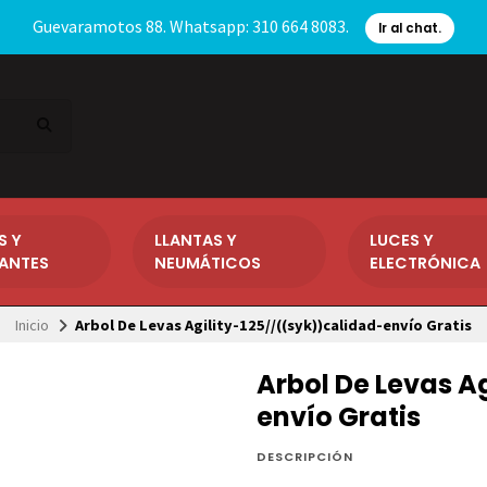
Guevaramotos 88. Whatsapp: 310 664 8083.
Ir al chat.
S Y
LLANTAS Y
LUCES Y
CANTES
NEUMÁTICOS
ELECTRÓNICA
Inicio
Arbol De Levas Agility-125//((syk))calidad-envío Gratis
Arbol De Levas A
envío Gratis
DESCRIPCIÓN