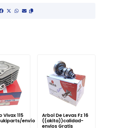
ro Vivax 115
Arbol De Levas Fz 16
ukiparts/envío
((akita))calidad-
envios Gratis