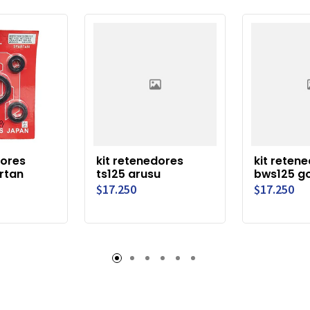
dores
kit retenedores
kit reten
rtan
ts125 arusu
bws125 go
$17.250
$17.250