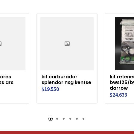
dores
kit carburador
kit reten
ss ars
splendor nxg kentse
bws125/b
darrow
$19.550
$24.633