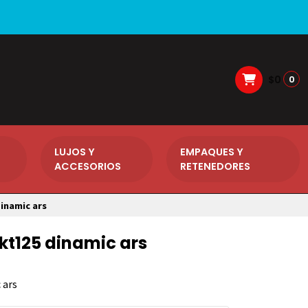
$0
0
LUJOS Y
EMPAQUES Y
ACCESORIOS
RETENEDORES
inamic ars
akt125 dinamic ars
 ars