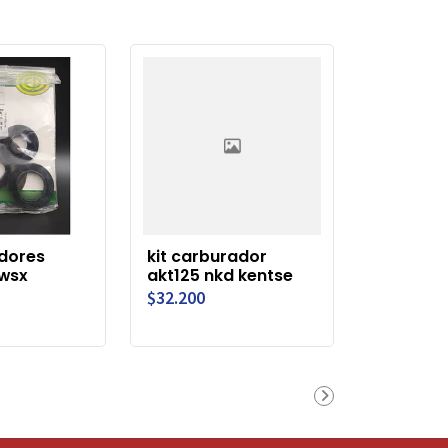
edores
kit carburador
wsx
akt125 nkd kentse
$32.200