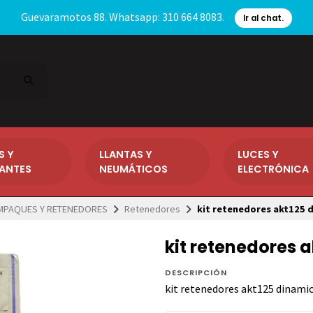
Guevaramotos 88. Whatsapp: 310 664 8083.
Ir al chat.
S Y
LLANTAS Y
LUCES Y
CANTES
NEUMÁTICOS
ELECTRÓNICA
MPAQUES Y RETENEDORES
Retenedores
kit retenedores akt125 d
kit retenedores 
DESCRIPCIÓN
kit retenedores akt125 dinamic