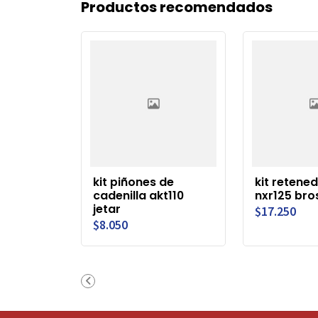
Productos recomendados
kit piñones de
kit retene
cadenilla akt110
nxr125 bro
jetar
$17.250
$8.050