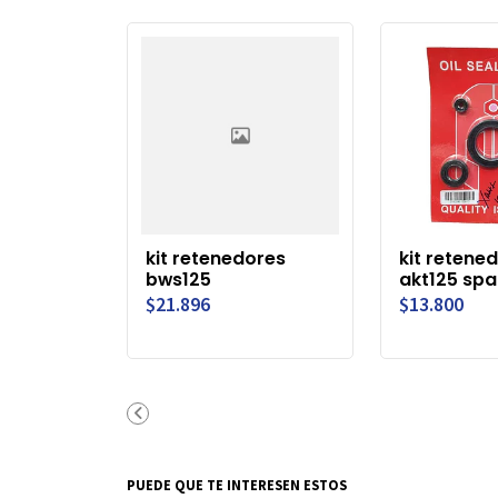
kit retenedores
kit retene
bws125
akt125 spa
$21.896
$13.800
PUEDE QUE TE INTERESEN ESTOS