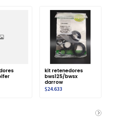
edores
kit retenedores
lfer
bws125/bwsx
darrow
$24.633