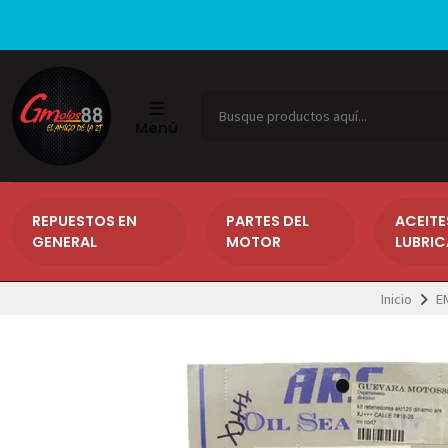
Menú
REPUESTOS EN
PARTES DEL
ACEITE
GENERAL
MOTOR
LUBRI
Inicio
E