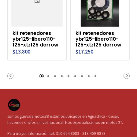
kit retenedores
kit retenedores
ybr125-libero110-
ybr125-libero110-
125-xtz125 darrow
125-xtz125 darrow
$13.800
$17.250
somos guevaramotos88 estamos ubicados en Aguachica - Cesar,
hacemos envíos a nivel nacional. Nos especializamos en motos 2T.
Para mayor información tel: 310 664 8083 - 313 409 0873