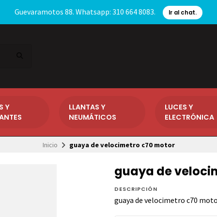
Guevaramotos 88. Whatsapp: 310 664 8083.
Ir al chat.
S Y
LLANTAS Y
LUCES Y
CANTES
NEUMÁTICOS
ELECTRÓNICA
Inicio
guaya de velocimetro c70 motor
guaya de veloci
DESCRIPCIÓN
guaya de velocimetro c70 mot