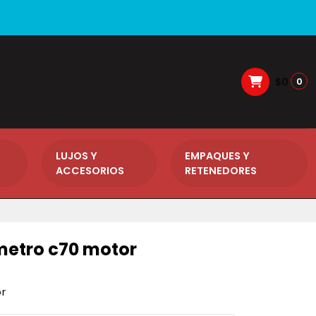
$0
0
LUJOS Y
EMPAQUES Y
ACCESORIOS
RETENEDORES
metro c70 motor
or