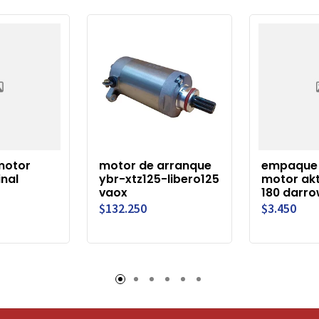
motor
motor de arranque
empaque 
inal
ybr-xtz125-libero125
motor ak
vaox
180 darro
$132.250
$3.450