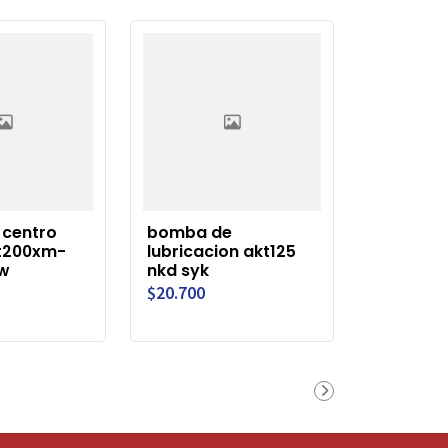
centro
bomba de
t200xm-
lubricacion akt125
w
nkd syk
$20.700