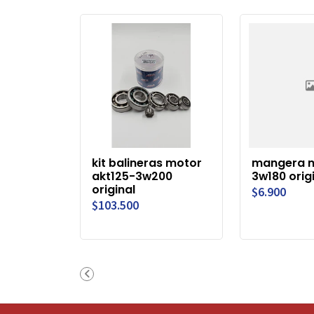
kit balineras motor
mangera 
akt125-3w200
3w180 orig
original
$6.900
$103.500