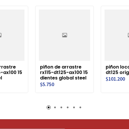
rrastre
piñon de arrastre
piñon loco
5-ax100 15
rx115-dt125-ax100 15
dt125 orig
l
dientes global steel
$101.200
$5.750