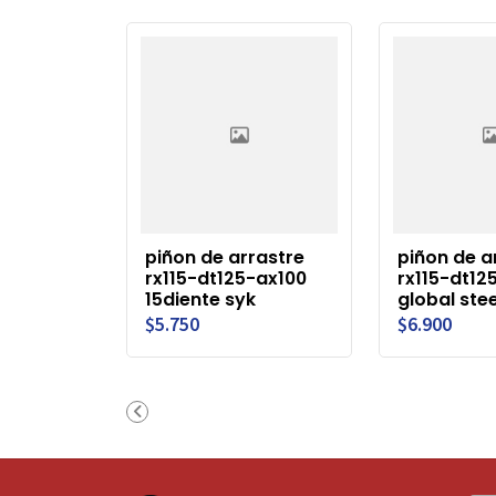
piñon de arrastre
piñon de a
rx115-dt125-ax100
rx115-dt12
15diente syk
global stee
$5.750
$6.900