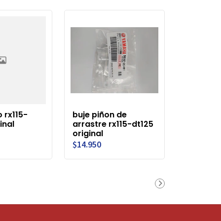
 rx115-
buje piñon de
inal
arrastre rx115-dt125
original
$14.950