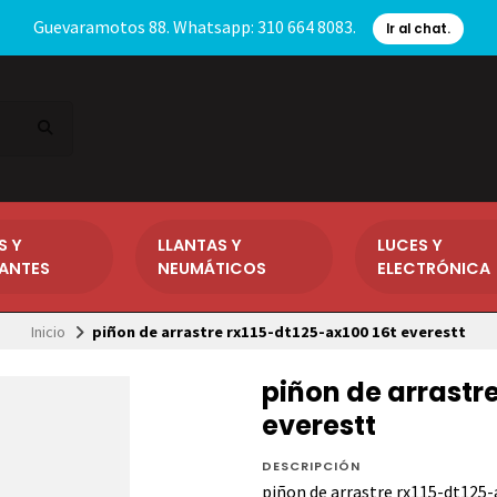
Guevaramotos 88. Whatsapp: 310 664 8083.
Ir al chat.
S Y
LLANTAS Y
LUCES Y
CANTES
NEUMÁTICOS
ELECTRÓNICA
Inicio
piñon de arrastre rx115-dt125-ax100 16t everestt
piñon de arrastre
everestt
DESCRIPCIÓN
piñon de arrastre rx115-dt125-