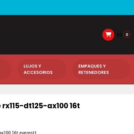
$0
0
LUJOS Y
EMPAQUES Y
ACCESORIOS
RETENEDORES
 rx115-dt125-ax100 16t
ax100 16t everestt