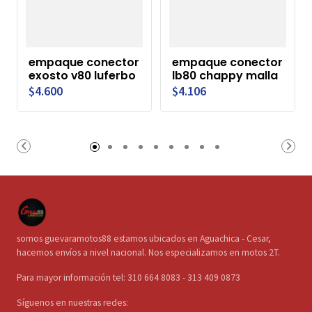
empaque conector
empaque conector
exosto v80 luferbo
lb80 chappy malla
$4.600
$4.106
somos guevaramotos88 estamos ubicados en Aguachica - Cesar,
hacemos envíos a nivel nacional. Nos especializamos en motos 2T.
Para mayor información tel: 310 664 8083 - 313 409 0873
Síguenos en nuestras redes: