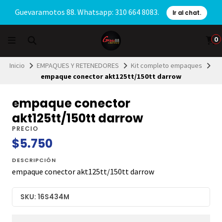
Guevaramotos 88. Whatsapp: 310 664 8083.
Ir al chat.
0
Inicio
EMPAQUES Y RETENEDORES
Kit completo empaques
empaque conector akt125tt/150tt darrow
empaque conector
akt125tt/150tt darrow
PRECIO
$5.750
DESCRIPCIÓN
empaque conector akt125tt/150tt darrow
SKU: 16S434M