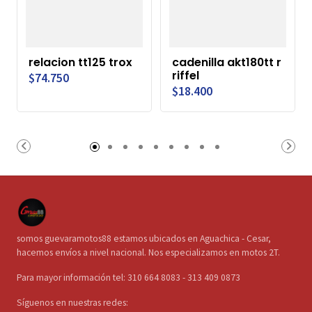
relacion tt125 trox
cadenilla akt180tt r
riffel
$74.750
$18.400
somos guevaramotos88 estamos ubicados en Aguachica - Cesar,
hacemos envíos a nivel nacional. Nos especializamos en motos 2T.
Para mayor información tel: 310 664 8083 - 313 409 0873
Síguenos en nuestras redes: