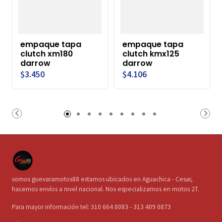
empaque tapa
empaque tapa
clutch xm180
clutch kmx125
darrow
darrow
$3.450
$4.106
somos guevaramotos88 estamos ubicados en Aguachica - Cesar,
hacemos envíos a nivel nacional. Nos especializamos en motos 2T.
Para mayor información tel: 310 664 8083 - 313 409 0873