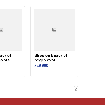
xer ct
direcion boxer ct
ss srs
negro evol
$29.900