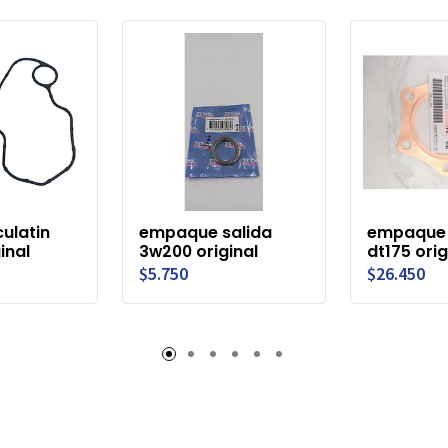
ulatin
empaque salida
empaque 
inal
3w200 original
dt175 orig
$5.750
$26.450