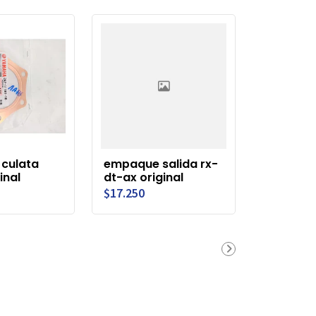
culata
empaque salida rx-
inal
dt-ax original
$17.250