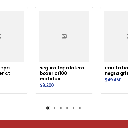
tapa
seguro tapa lateral
careta bo
er ct
boxer ct100
negra gri
mototec
$49.450
$9.200