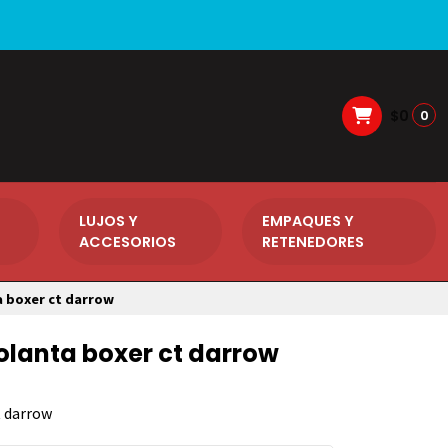
$0
0
LUJOS Y
EMPAQUES Y
ACCESORIOS
RETENEDORES
 boxer ct darrow
lanta boxer ct darrow
t darrow