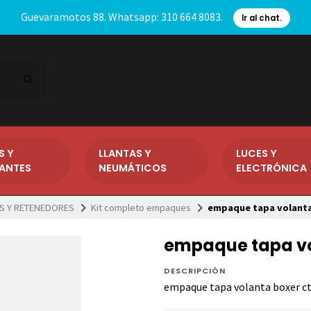
Guevaramotos 88. Whatsapp: 310 664 8083.
Ir al chat.
S Y
LLANTAS Y
LUCES Y
CANTES
NEUMÁTICOS
ELECTRÓNICA
S Y RETENEDORES
Kit completo empaques
empaque tapa volanta
empaque tapa vo
DESCRIPCIÓN
empaque tapa volanta boxer c