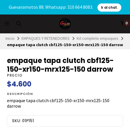
Guevaramotos 88. Whatsapp: 310 664 8083.
Ir al chat.
0
Inicio
EMPAQUES Y RETENEDORES
Kit completo empaques
empaque tapa clutch cbf125-150-xr150-mrx125-150 darrow
empaque tapa clutch cbf125-
150-xr150-mrx125-150 darrow
PRECIO
$4.600
DESCRIPCIÓN
empaque tapa clutch cbf125-150-xr150-mrx125-150
darrow
SKU: 01P151