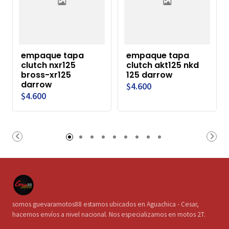
empaque tapa
empaque tapa
clutch nxr125
clutch akt125 nkd
bross-xr125
125 darrow
darrow
$4.600
$4.600
somos guevaramotos88 estamos ubicados en Aguachica - Cesar,
hacemos envíos a nivel nacional. Nos especializamos en motos 2T.