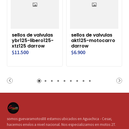
sellos de valvulas
sellos de valvulas
ybr125-libero125-
akt125-motocarro
xtz125 darrow
darrow
$11.500
$6.900
somos guevaramotos88 estamos ubicados en Aguachica - Cesar,
hacemos envíos a nivel nacional. Nos especializamos en motos 2T.