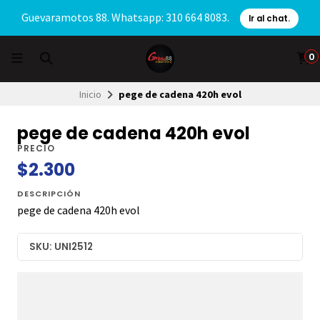
Guevaramotos 88. Whatsapp: 310 664 8083.
Ir al chat.
0
Inicio
pege de cadena 420h evol
pege de cadena 420h evol
PRECIO
$2.300
DESCRIPCIÓN
pege de cadena 420h evol
SKU: UNI2512