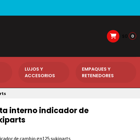
$0
0
LUJOS Y
EMPAQUES Y
ACCESORIOS
RETENEDORES
rts
a interno indicador de
kiparts
icador de cambio gn125 sukiparts