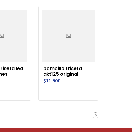
riseta led
bombillo triseta
nes
akt125 original
$11.500