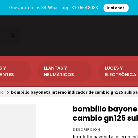
Guevaramotos 88. Whatsapp: 310 664 8083.
Ir al chat.
S Y
LLANTAS Y
LUCES Y
CANTES
NEUMÁTICOS
ELECTRÓNICA
cio
bombillo bayoneta interno indicador de cambio gn125 sukipa
bombillo bayonet
cambio gn125 su
DESCRIPCIÓN
bombillo bayoneta interno ind