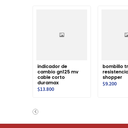
indicador de
bombillo t
cambio gn125 mv
resistenci
cable corto
shopper
duramax
$9.200
$13.800