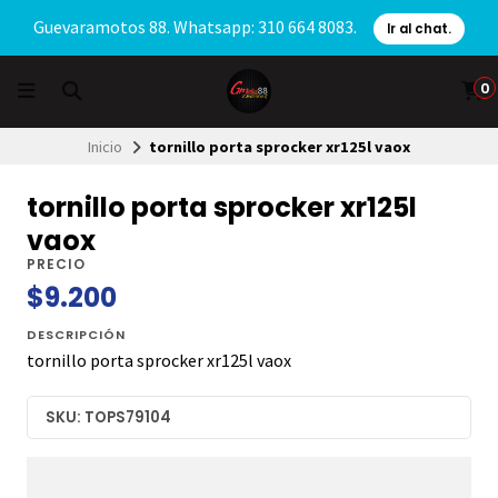
Guevaramotos 88. Whatsapp: 310 664 8083.
Ir al chat.
0
Inicio
tornillo porta sprocker xr125l vaox
tornillo porta sprocker xr125l
vaox
PRECIO
$9.200
DESCRIPCIÓN
tornillo porta sprocker xr125l vaox
SKU: TOPS79104