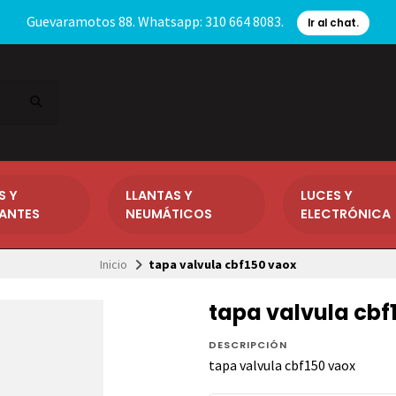
Guevaramotos 88. Whatsapp: 310 664 8083.
Ir al chat.
S Y
LLANTAS Y
LUCES Y
CANTES
NEUMÁTICOS
ELECTRÓNICA
Inicio
tapa valvula cbf150 vaox
tapa valvula cbf
DESCRIPCIÓN
tapa valvula cbf150 vaox