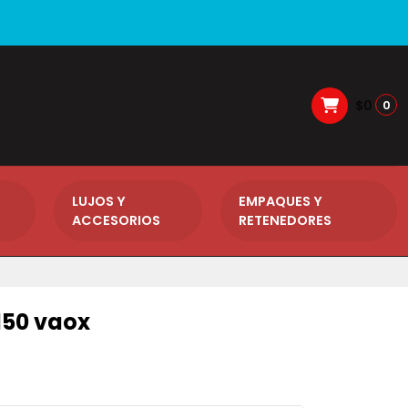
$0
0
LUJOS Y
EMPAQUES Y
ACCESORIOS
RETENEDORES
150 vaox