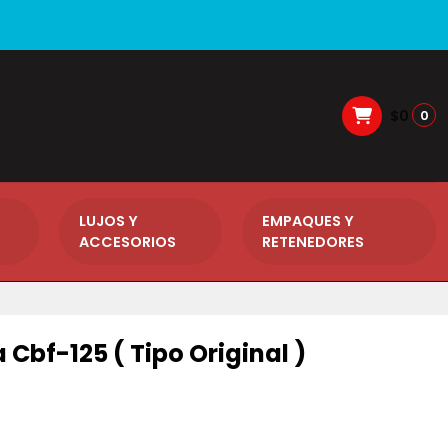
$0
0
LUJOS Y
EMPAQUES Y
ACCESORIOS
RETENEDORES
Cbf-125 ( Tipo Original )