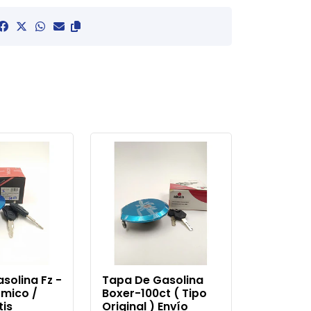
solina Fz -
Tapa De Gasolina
ómico /
Boxer-100ct ( Tipo
tis
Original ) Envío