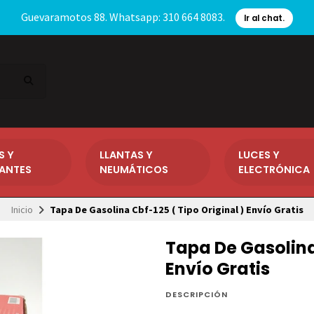
Guevaramotos 88. Whatsapp: 310 664 8083.
Ir al chat.
S Y
LLANTAS Y
LUCES Y
CANTES
NEUMÁTICOS
ELECTRÓNICA
Inicio
Tapa De Gasolina Cbf-125 ( Tipo Original ) Envío Gratis
Tapa De Gasolina 
Envío Gratis
DESCRIPCIÓN