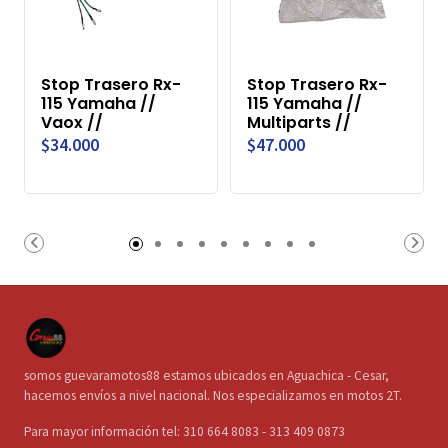
Stop Trasero Rx-
Stop Trasero Rx-
115 Yamaha //
115 Yamaha //
Vaox //
Multiparts //
$34.000
$47.000
somos guevaramotos88 estamos ubicados en Aguachica - Cesar,
hacemos envíos a nivel nacional. Nos especializamos en motos 2T.
Para mayor información tel: 310 664 8083 - 313 409 0873