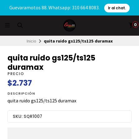
Guevaramotos 88. Whatsapp: 310 664 8083.
Ir al chat.
0
Inicio
quita ruido gs125/ts125 duramax
quita ruido gs125/ts125
duramax
PRECIO
$2.737
DESCRIPCIÓN
quita ruido gs125/ts125 duramax
SKU: SQR1007