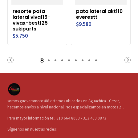
resorte pata
pata lateral akt110
lateral viva115-
everestt
vivax-best125
$9.580
sukiparts
$5.750
somos guevaramotos88 estamos ubicados en Aguachica - Cesar,
hacemos envíos a nivel nacional. Nos especializamos en motos 2T.
Para mayor información tel: 310 664 8083 - 313 409 0873
Síguenos en nuestras redes: