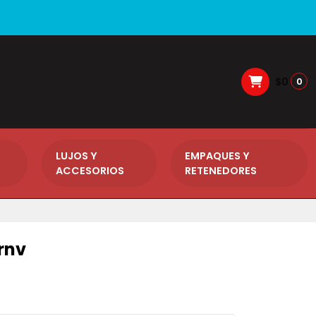
$0
0
LUJOS Y
EMPAQUES Y
ACCESORIOS
RETENEDORES
rnv