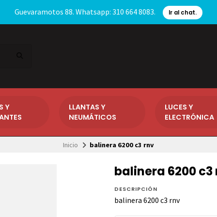
Guevaramotos 88. Whatsapp: 310 664 8083.
Ir al chat.
S Y
LLANTAS Y
LUCES Y
CANTES
NEUMÁTICOS
ELECTRÓNICA
Inicio
balinera 6200 c3 rnv
balinera 6200 c3 
DESCRIPCIÓN
balinera 6200 c3 rnv