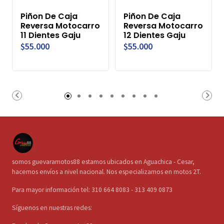
Piñon De Caja
Piñon De Caja
Reversa Motocarro
Reversa Motocarro
11 Dientes Gaju
12 Dientes Gaju
$55.000
$55.000
somos guevaramotos88 estamos ubicados en Aguachica - Cesar,
hacemos envíos a nivel nacional. Nos especializamos en motos 2T.
Para mayor información tel: 310 664 8083 - 313 409 0873
Síguenos en nuestras redes: