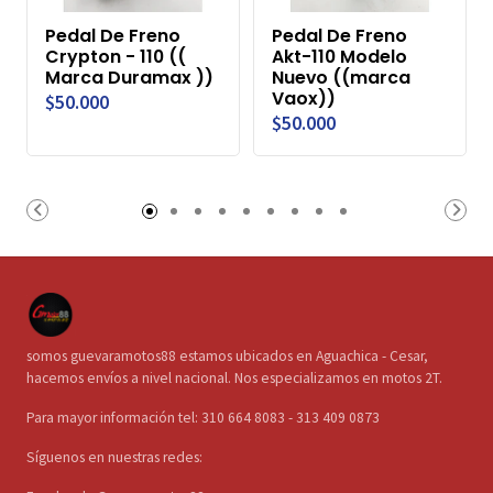
Pedal De Freno
Pedal De Freno
Crypton - 110 ((
Akt-110 Modelo
Marca Duramax ))
Nuevo ((marca
Vaox))
$50.000
$50.000
somos guevaramotos88 estamos ubicados en Aguachica - Cesar,
hacemos envíos a nivel nacional. Nos especializamos en motos 2T.
Para mayor información tel: 310 664 8083 - 313 409 0873
Síguenos en nuestras redes: