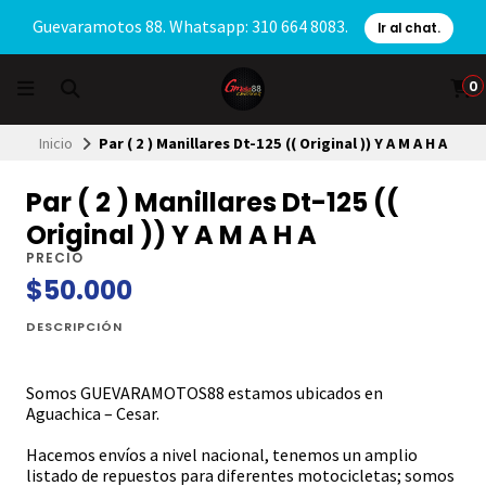
Guevaramotos 88. Whatsapp: 310 664 8083.
Ir al chat.
0
Inicio
Par ( 2 ) Manillares Dt-125 (( Original )) Y A M A H A
Par ( 2 ) Manillares Dt-125 ((
Original )) Y A M A H A
PRECIO
$50.000
DESCRIPCIÓN
Somos GUEVARAMOTOS88 estamos ubicados en
Aguachica – Cesar.
Hacemos envíos a nivel nacional, tenemos un amplio
listado de repuestos para diferentes motocicletas; somos