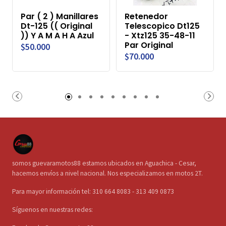
Par ( 2 ) Manillares
Retenedor
Dt-125 (( Original
Telescopico Dt125
)) Y A M A H A Azul
- Xtz125 35-48-11
Par Original
$50.000
$70.000
somos guevaramotos88 estamos ubicados en Aguachica - Cesar,
hacemos envíos a nivel nacional. Nos especializamos en motos 2T.
Para mayor información tel: 310 664 8083 - 313 409 0873
Síguenos en nuestras redes: