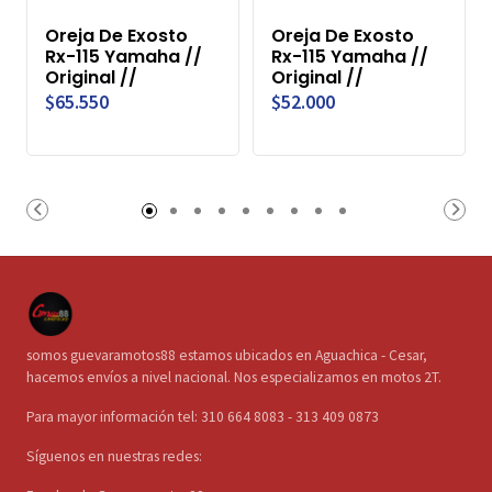
Oreja De Exosto
Oreja De Exosto
Rx-115 Yamaha //
Rx-115 Yamaha //
Original //
Original //
$65.550
$52.000
somos guevaramotos88 estamos ubicados en Aguachica - Cesar,
hacemos envíos a nivel nacional. Nos especializamos en motos 2T.
Para mayor información tel: 310 664 8083 - 313 409 0873
Síguenos en nuestras redes: