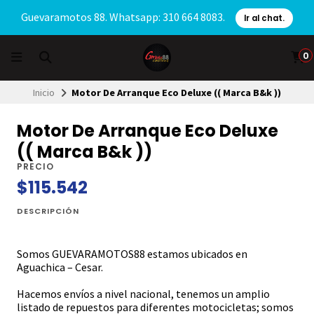
Guevaramotos 88. Whatsapp: 310 664 8083.
Ir al chat.
0
Inicio
Motor De Arranque Eco Deluxe (( Marca B&k ))
Motor De Arranque Eco Deluxe
(( Marca B&k ))
PRECIO
$115.542
DESCRIPCIÓN
Somos GUEVARAMOTOS88 estamos ubicados en
Aguachica – Cesar.
Hacemos envíos a nivel nacional, tenemos un amplio
listado de repuestos para diferentes motocicletas; somos