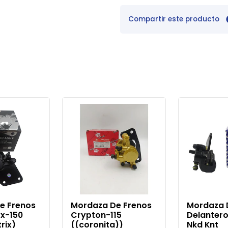
Compartir este producto
e Frenos
Mordaza De Frenos
Mordaza 
rx-150
Crypton-115
Delantero
trix)
((coronita))
Nkd Knt