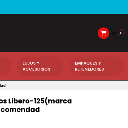
$0
0
LUJOS Y
EMPAQUES Y
ACCESORIOS
RETENEDORES
dad
os Libero-125(marca
recomendad