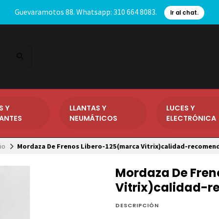
Guevaramotos 88. Whatsapp: 310 664 8083.
Ir al chat.
S Y
LLANTAS Y
LUCES Y
CANTES
NEUMÁTICOS
ELECTRÓNICA
cio
Mordaza De Frenos Libero-125(marca Vitrix)calidad-recomen
Mordaza De Fren
Vitrix)calidad-
DESCRIPCIÓN