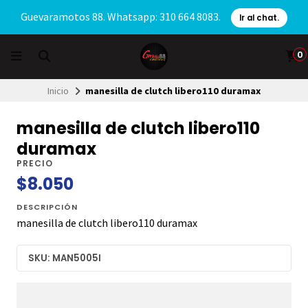
Guevaramotos 88. Whatsapp: 310 664 8083.
Ir al chat.
0
Inicio
manesilla de clutch libero110 duramax
manesilla de clutch libero110
duramax
PRECIO
$8.050
DESCRIPCIÓN
manesilla de clutch libero110 duramax
SKU: MAN5005I