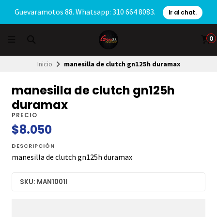
Guevaramotos 88. Whatsapp: 310 664 8083.
Ir al chat.
0
Inicio
manesilla de clutch gn125h duramax
manesilla de clutch gn125h
duramax
PRECIO
$8.050
DESCRIPCIÓN
manesilla de clutch gn125h duramax
SKU: MAN1001I