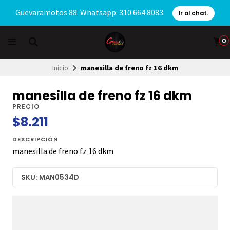
Guevaramotos 88. Whatsapp: 310 664 8083.
Ir al chat.
0
Inicio
manesilla de freno fz 16 dkm
manesilla de freno fz 16 dkm
PRECIO
$8.211
DESCRIPCIÓN
manesilla de freno fz 16 dkm
SKU: MAN0534D