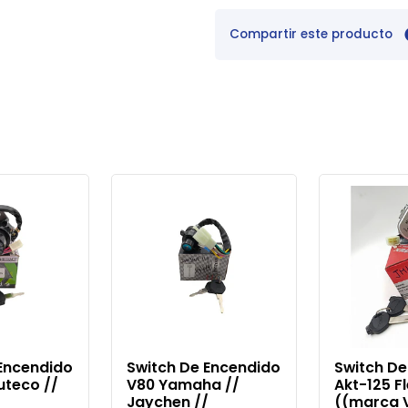
Compartir este producto
Encendido
Switch De Encendido
Switch De
uteco //
V80 Yamaha //
Akt-125 F
Jaychen //
((marca V