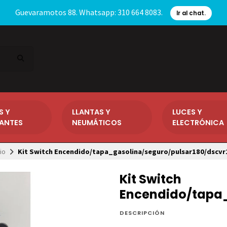
Guevaramotos 88. Whatsapp: 310 664 8083.
Ir al chat.
S Y
LLANTAS Y
LUCES Y
CANTES
NEUMÁTICOS
ELECTRÓNICA
cio
Kit Switch Encendido/tapa_gasolina/seguro/pulsar180/dscvr
Kit Switch
Encendido/tapa_
DESCRIPCIÓN