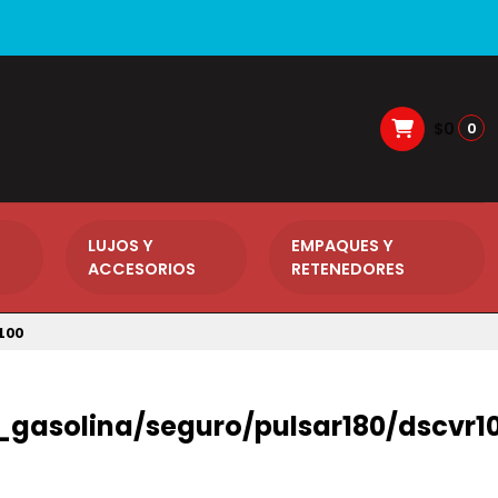
$0
0
LUJOS Y
EMPAQUES Y
ACCESORIOS
RETENEDORES
100
gasolina/seguro/pulsar180/dscvr1