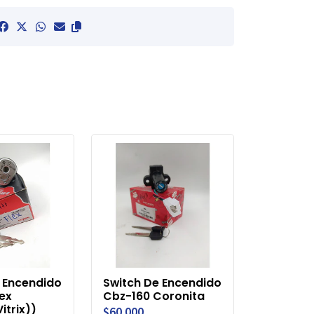
 Encendido
Switch De Encendido
lex
Cbz-160 Coronita
itrix))
$60.000