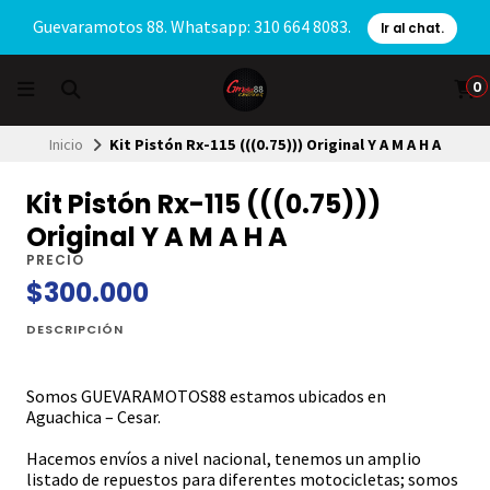
Guevaramotos 88. Whatsapp: 310 664 8083.
Ir al chat.
0
Inicio
Kit Pistón Rx-115 (((0.75))) Original Y A M A H A
Kit Pistón Rx-115 (((0.75)))
Original Y A M A H A
PRECIO
$300.000
DESCRIPCIÓN
Somos GUEVARAMOTOS88 estamos ubicados en
Aguachica – Cesar.
Hacemos envíos a nivel nacional, tenemos un amplio
listado de repuestos para diferentes motocicletas; somos