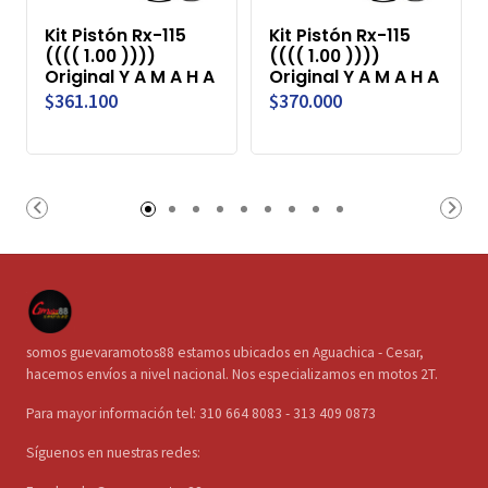
Kit Pistón Rx-115
Kit Pistón Rx-115
(((( 1.00 ))))
(((( 1.00 ))))
Original Y A M A H A
Original Y A M A H A
$361.100
$370.000
somos guevaramotos88 estamos ubicados en Aguachica - Cesar,
hacemos envíos a nivel nacional. Nos especializamos en motos 2T.
Para mayor información tel: 310 664 8083 - 313 409 0873
Síguenos en nuestras redes: