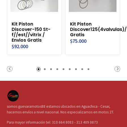
Kit Piston
Kit Piston
Discover-150 St-
Discover125(4valvulas)/
f//est//vitrix /
Gratis
Envios Gratis
$75.000
$92.000
somos guevaramotos88 estamos ubicados en Aguachica - Cesar,
hacemos envíos a nivel nacional. Nos especializamos en motos 2T.
Para mayor información tel: 310 664 8083 - 313 409 0873