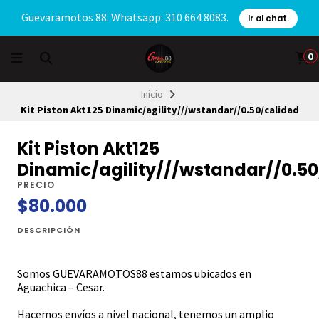
Guevaramotos 88. Whatsapp: 310 664 8083.
Ir al chat.
0
Inicio
Kit Piston Akt125 Dinamic/agility///wstandar//0.50/calidad
Kit Piston Akt125
Dinamic/agility///wstandar//0.5
PRECIO
$80.000
DESCRIPCIÓN
Somos GUEVARAMOTOS88 estamos ubicados en
Aguachica – Cesar.
Hacemos envíos a nivel nacional, tenemos un amplio