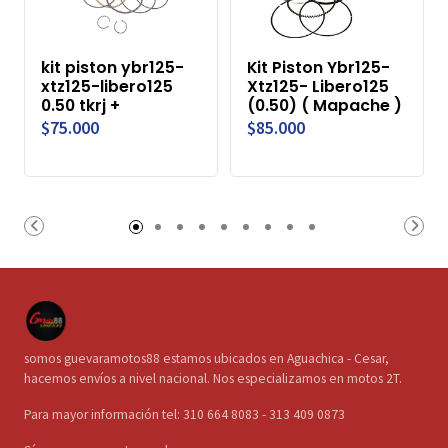
kit piston ybr125-
Kit Piston Ybr125-
xtz125-libero125
Xtz125- Libero125
0.50 tkrj +
(0.50) ( Mapache )
$75.000
$85.000
somos guevaramotos88 estamos ubicados en Aguachica - Cesar,
hacemos envíos a nivel nacional. Nos especializamos en motos 2T.
Para mayor información tel: 310 664 8083 - 313 409 0873