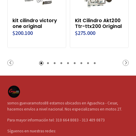
kit cilindro victory
Kit Cilindro Akt200
one original
Ttr-ttx200 Original
$200.100
$275.000
somos guevaramotos88 estamos ubicados en Aguachica - Cesar,
hacemos envíos a nivel nacional. Nos especializamos en motos 2T.
Para mayor información tel: 310 664 8083 - 313 409 0873
Síguenos en nuestras redes: