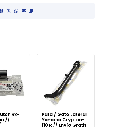
lutch Rx-
Pata / Gato Lateral
a //
Yamaha Crypton-
/
110 R // Envío Gratis