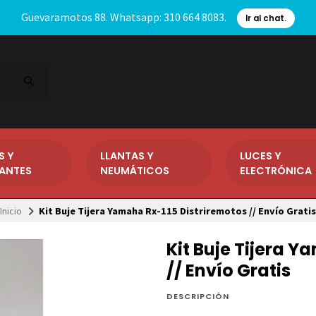
Guevaramotos 88. Whatsapp: 310 664 8083.
Ir al chat.
S Y
LLANTAS Y
LUCES Y
CANTES
NEUMÁTICOS
ELECTRÓNICA
Inicio
Kit Buje Tijera Yamaha Rx-115 Distriremotos // Envío Gratis
Kit Buje Tijera Y
// Envío Gratis
DESCRIPCIÓN