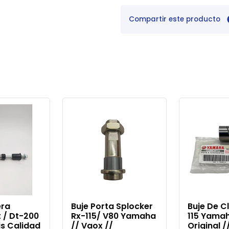
Compartir este producto
era
Buje Porta Splocker
Buje De C
 / Dt-200
Rx-115/ V80 Yamaha
115 Yamah
is Calidad
// Vaox //
Original /