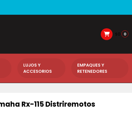
$0
0
LUJOS Y
EMPAQUES Y
ACCESORIOS
RETENEDORES
amaha Rx-115 Distriremotos