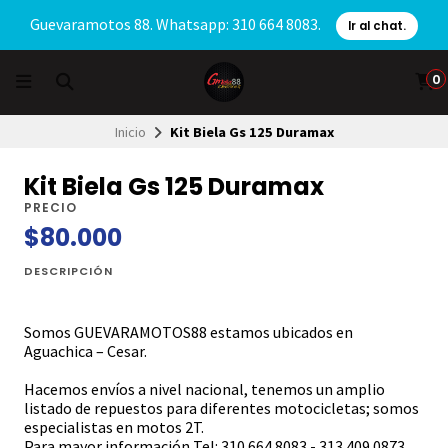
Guevaramotos 88. Whatsapp: 310 664 8083.
Ir al chat.
0
Inicio
Kit Biela Gs 125 Duramax
Kit Biela Gs 125 Duramax
PRECIO
$80.000
DESCRIPCIÓN
Somos GUEVARAMOTOS88 estamos ubicados en
Aguachica – Cesar.
Hacemos envíos a nivel nacional, tenemos un amplio
listado de repuestos para diferentes motocicletas; somos
especialistas en motos 2T.
Para mayor información Tel: 310 664 8083 - 313 409 0873